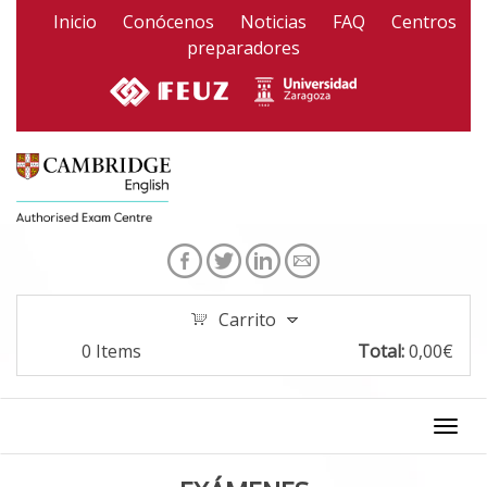
Pasar al contenido principal
Inicio
Conócenos
Noticias
FAQ
Centros
preparadores
Carrito
0
Items
Total:
0,00€
Togg
navi