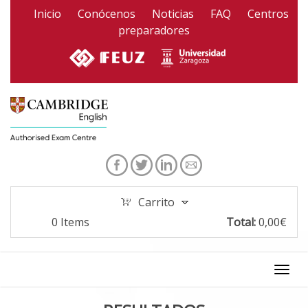
Pasar al contenido principal
Inicio
Conócenos
Noticias
FAQ
Centros
preparadores
Carrito
0
Items
Total:
0,00€
Togg
navi