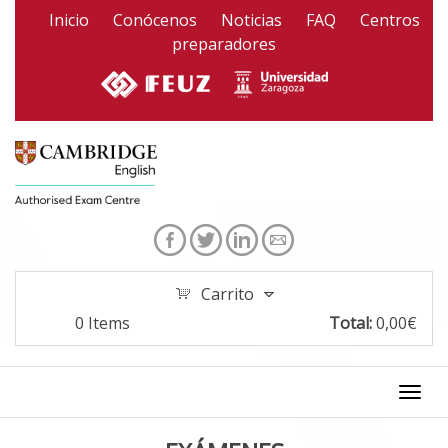
Pasar al contenido principal
Inicio
Conócenos
Noticias
FAQ
Centros
preparadores
Carrito
0
Items
Total:
0,00€
Togg
navi