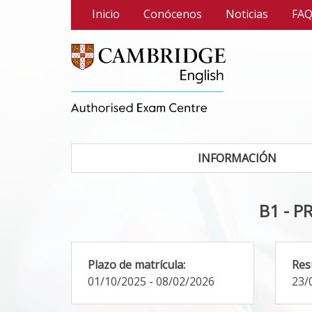
Pasar al contenido principal
Inicio
Conócenos
Noticias
FA
INFORMACIÓN
B1 - P
Plazo de matrícula:
Res
01/10/2025
-
08/02/2026
23/